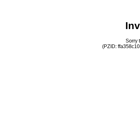
Inv
Sorry t
(PZID: ffa358c